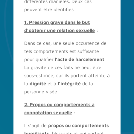
différentes manières. Deux cas
peuvent être identifiés :
1. Pression grave dans le but
d’obtenir une relation sexuelle
:
Dans ce cas, une seule occurrence de
tels comportements est suffisante
pour qualifier
l’acte de harcèlement
.
La gravité de ces faits ne peut être
sous-estimée, car ils portent atteinte à
la
dignité
et à
l’intégrité
de la
personne visée.
2. Propos ou comportements à
connotation sexuelle
:
Il s’agit de
propos ou comportements
humiliants
, blessants et qui portent