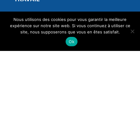
Développer ses compétences en communication
Nous utilisons des cookies pour vous garantir la meilleure
bienveillante
expérience sur notre site web. Si vous continuez à utiliser ce
site, nous supposerons que vous en êtes satisfait.
Cohésion d’équipe
Ok
Fluidifier les relations avec les familles des
résidents en EHPAD
Gérer son temps et ses priorités
Promouvoir la bientraitance
L’accueil des personnes en situation de handicap
© Atalience 2019-2026 | All rights reserved