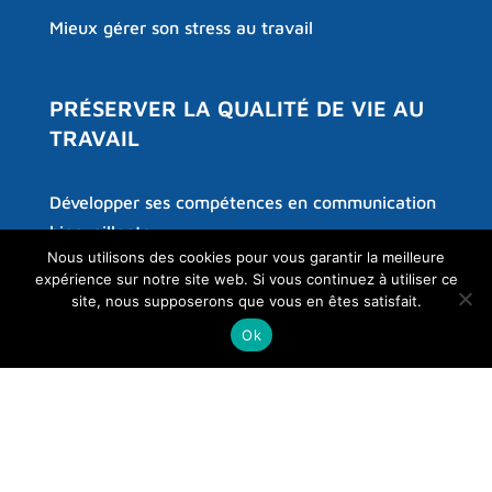
Mieux gérer son stress au travail
PRÉSERVER LA QUALITÉ DE VIE AU
TRAVAIL
Développer ses compétences en communication
bienveillante
Nous utilisons des cookies pour vous garantir la meilleure
Cohésion d’équipe
expérience sur notre site web. Si vous continuez à utiliser ce
site, nous supposerons que vous en êtes satisfait.
Fluidifier les relations avec les familles des
Ok
résidents en EHPAD
Gérer son temps et ses priorités
Promouvoir la bientraitance